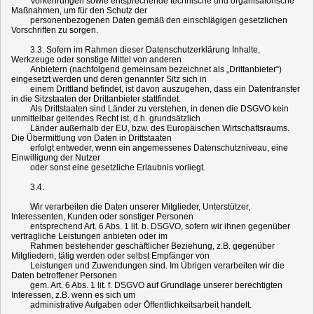
Vorkehrungen sowie entsprechende technische und organisatorische
Maßnahmen, um für den Schutz der
personenbezogenen Daten gemäß den einschlägigen gesetzlichen
Vorschriften zu sorgen.
3.3. Sofern im Rahmen dieser Datenschutzerklärung Inhalte,
Werkzeuge oder sonstige Mittel von anderen
Anbietern (nachfolgend gemeinsam bezeichnet als „Drittanbieter“)
eingesetzt werden und deren genannter Sitz sich in
einem Drittland befindet, ist davon auszugehen, dass ein Datentransfer
in die Sitzstaaten der Drittanbieter stattfindet.
Als Drittstaaten sind Länder zu verstehen, in denen die DSGVO kein
unmittelbar geltendes Recht ist, d.h. grundsätzlich
Länder außerhalb der EU, bzw. des Europäischen Wirtschaftsraums.
Die Übermittlung von Daten in Drittstaaten
erfolgt entweder, wenn ein angemessenes Datenschutzniveau, eine
Einwilligung der Nutzer
oder sonst eine gesetzliche Erlaubnis vorliegt.
3.4.
Wir verarbeiten die Daten unserer Mitglieder, Unterstützer,
Interessenten, Kunden oder sonstiger Personen
entsprechend Art. 6 Abs. 1 lit. b. DSGVO, sofern wir ihnen gegenüber
vertragliche Leistungen anbieten oder im
Rahmen bestehender geschäftlicher Beziehung, z.B. gegenüber
Mitgliedern, tätig werden oder selbst Empfänger von
Leistungen und Zuwendungen sind. Im Übrigen verarbeiten wir die
Daten betroffener Personen
gem. Art. 6 Abs. 1 lit. f. DSGVO auf Grundlage unserer berechtigten
Interessen, z.B. wenn es sich um
administrative Aufgaben oder Öffentlichkeitsarbeit handelt.