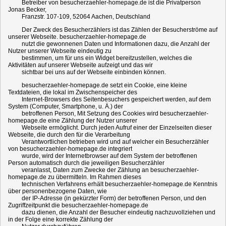
Betreiber von besucherzaehler-homepage.de ist die Privatperson
Jonas Becker,
Franzstr. 107-109, 52064 Aachen, Deutschland
Der Zweck des Besucherzählers ist das Zählen der Besucherströme auf
unserer Webseite. besucherzaehler-homepage.de
nutzt die gewonnenen Daten und Informationen dazu, die Anzahl der
Nutzer unserer Webseite eindeutig zu
bestimmen, um für uns ein Widget bereitzustellen, welches die
Aktivitäten auf unserer Webseite aufzeigt und das wir
sichtbar bei uns auf der Webseite einbinden können.
besucherzaehler-homepage.de setzt ein Cookie, eine kleine
Textdateien, die lokal im Zwischenspeicher des
Internet-Browsers des Seitenbesuchers gespeichert werden, auf dem
System (Computer, Smartphone, u. Ä.) der
betroffenen Person, Mit Setzung des Cookies wird besucherzaehler-
homepage.de eine Zählung der Nutzer unserer
Webseite ermöglicht. Durch jeden Aufruf einer der Einzelseiten dieser
Webseite, die durch den für die Verarbeitung
Verantwortlichen betrieben wird und auf welcher ein Besucherzähler
von besucherzaehler-homepage.de integriert
wurde, wird der Internetbrowser auf dem System der betroffenen
Person automatisch durch die jeweiligen Besucherzähler
veranlasst, Daten zum Zwecke der Zählung an besucherzaehler-
homepage.de zu übermitteln. Im Rahmen dieses
technischen Verfahrens erhält besucherzaehler-homepage.de Kenntnis
über personenbezogene Daten, wie
der IP-Adresse (in gekürzter Form) der betroffenen Person, und den
Zugriffzeitpunkt die besucherzaehler-homepage.de
dazu dienen, die Anzahl der Besucher eindeutig nachzuvollziehen und
in der Folge eine korrekte Zählung der