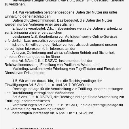
verwendeten Begrifflichkeiten, wie z.B. „Nutzer“ sind geschlechtsneutral
zu verstehen.
1.4. Wir verarbeiten personenbezogene Daten der Nutzer nur unter
Einhaltung der einschlägigen
Datenschutzbestimmungen. Das bedeutet, die Daten der Nutzer
werden nur bei Vorliegen einer gesetzlichen
Erlaubnis verarbeitet. D.h., insbesondere wenn die Datenverarbeitung
zur Erbringung unserer vertraglichen
Leistungen (z.B. Bearbeitung von Aufträgen) sowie Online-Services
erforderlich, bzw. gesetzlich vorgeschrieben
ist, eine Einwilligung der Nutzer vorliegt, als auch aufgrund unserer
berechtigten Interessen (d.h. Interesse an der
Analyse, Optimierung und wirtschaftlichem Betrieb und Sicherheit
unseres Onlineangebotes im Sinne
des Art. 6 Abs. 1 lit. f. DSGVO, insbesondere bei der
Reichweitenmessung, Erstellung von Profilen zu Werbe- und
Marketingzwecken sowie Erhebung von Zugriffsdaten und Einsatz der
Dienste von Drittanbietern.
1.5. Wir weisen darauf hin, dass die Rechtsgrundlage der
Einwilligungen Art. 6 Abs. 1 lit. a. und Art. 7 DSGVO, die
Rechtsgrundlage für die Verarbeitung zur Erfüllung unserer Leistungen
und Durchführung vertraglicher Maßnahmen
Art. 6 Abs. 1 lit. b. DSGVO, die Rechtsgrundlage für die Verarbeitung zur
Erfüllung unserer rechtlichen
Verpflichtungen Art. 6 Abs. 1 lit. c. DSGVO, und die Rechtsgrundlage für
die Verarbeitung zur Wahrung unserer
berechtigten Interessen Art. 6 Abs. 1 lit. f. DSGVO ist.