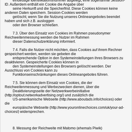
eindeutige Identifikationsnummer abgelegt, eine sogenannte Session-
ID. Außerdem enthält ein Cookie die Angabe über
seine Herkunft und die Speicherfrist. Diese Cookies können keine
anderen Daten speichern. Session-Cookies werden
gelöscht, wenn Sie die Nutzung unseres Onlineangebotes beendet
haben und sich z.B. ausloggen
oder den Browser schließen.
7.3. Über den Einsatz von Cookies im Rahmen pseudonymer
Reichweitenmessung werden die Nutzer im Rahmen
dieser Datenschutzerklärung informiert.
7.4. Falls die Nutzer nicht möchten, dass Cookies auf ihrem Rechner
gespeichert werden, werden sie gebeten die
entsprechende Option in den Systemeinstellungen ihres Browsers zu
deaktivieren. Gespeicherte Cookies können in
den Systemeinstellungen des Browsers gelöscht werden. Der
Ausschluss von Cookies kann zu
Funktionseinschränkungen dieses Onlineangebotes führen.
7.5. Sie können dem Einsatz von Cookies, die der
Reichweitenmessung und Werbezwecken dienen, über die
Deaktivierungsseite der Netzwerkwerbeinitiative
(http://optout.networkadvertising.org/) und zusätzlich die
US-amerikanische Webseite (http://www.aboutads.info/choices) oder
die
europäische Webseite (http://www.youronlinechoices.com/uk/your-ad-
choices/) widersprechen.
8. Messung der Reichweite mit Matomo (ehemals Piwik)