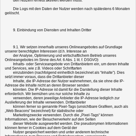
den Nutzern erneut aktiviert werden muss.
Die Logs mit den Daten der Nutzer werden nach spätestens 6 Monaten
gelöscht.
9. Einbindung von Diensten und Inhalten Dritter
9.1. Wir setzen innerhalb unseres Onlineangebotes auf Grundlage
unserer berechtigten Interessen (d.h. Interesse an
der Analyse, Optimierung und wirtschaftlichem Betrieb unseres
Onlineangebotes im Sinne des Art. 6 Abs. 1 lit. f. DSGVO)
Inhalts- oder Serviceangebote von Drittanbietern ein, um deren Inhalte
und Services, wie z.B. Videos oder Schriftarten
einzubinden (nachfolgend einheitlich bezeichnet als “Inhalte”). Dies
setzt immer voraus, dass die Drittanbieter dieser
Inhalte, die IP-Adresse der Nutzer wahrnehmen, da sie ohne die IP-
Adresse die Inhalte nicht an deren Browser senden
könnten. Die IP-Adresse ist damit für die Darstellung dieser Inhalte
erforderlich. Wir bemühen uns nur solche Inhalte zu
verwenden, deren jeweilige Anbieter die IP-Adresse lediglich zur
Auslieferung der Inhalte verwenden. Drittanbieter
können ferner so genannte Pixel-Tags (unsichtbare Grafiken, auch als
„Web Beacons“ bezeichnet) für statistische oder
Marketingzwecke verwenden. Durch die „Pixel-Tags“ können
Informationen, wie der Besucherverkehr auf den Seiten
dieser Website ausgewertet werden. Die pseudonymen Informationen
können ferner in Cookies auf dem Gerät der
Nutzer gespeichert werden und unter anderem technische