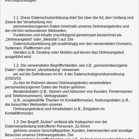
Rechtsgrundlagen
1.1. Diese Datenschutzerklärung klärt Sie über die Art, den Umfang und
Zweck der Verarbeitung von
personenbezogenen Daten innerhalb unseres Onlineangebotes und
der mit ihm verbundenen Webseiten,
Funktionen und Inhalte (nachfolgend gemeinsam bezeichnet als
„Onlineangebot“ oder „Website“) auf. Die
Datenschutzerklärung gilt unabhängig von den verwendeten Domains,
Systemen, Plattformen und
Geräten (z.B. Desktop oder Mobile) auf denen das Onlineangebot
ausgeführt wird.
1.2. Die verwendeten Begrifflichkeiten, wie z.B. „personenbezogene
Daten“ oder deren „Verarbeitung“ verweisen
wir auf die Definitionen im Art. 4 der Datenschutzgrundverordnung
(DSGVO).
Zu den im Rahmen dieses Onlineangebotes verarbeiteten
personenbezogenen Daten der Nutzer gehören
Bestandsdaten (z.B., Namen und Adressen von Kunden, Firmennamen
und Telefonnummern), Vertragsdaten
(z.B., ausgewählte Themen im Kontaktformular), Nutzungsdaten (z.B.,
die besuchten Webseiten unseres
Onlineangebotes) und Inhaltsdaten (z.B., Eingaben im
Kontaktformular).
1.3. Der Begriff „Nutzer“ umfasst alle Kategorien von der
Datenverarbeitung betroffener Personen. Zu ihnen
gehören unsere Geschäftspartner, Kunden, Interessenten und sonstige
Besucher unseres Onlineangebotes. Die