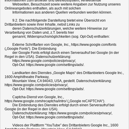
Informationen zum Browser und Betriebssystem, verweisende
Webseiten, Besuchszeit sowie weitere Angaben zur Nutzung unseres
Onlineangebotes enthalten, als auch mit solchen
Informationen aus anderen Quellen verbunden werden können.
9.2. Die nachfolgende Darstellung bietet eine Übersicht von
Drittanbietern sowie ihrer Inhalte, nebst Links zu
deren Datenschutzerklärungen, welche weitere Hinweise zur
Verarbeitung von Daten und, z.T. bereits hier
genannt, Widerspruchsmöglichkeiten (sog. Opt-Out) enthalten:
Externe Schriftarten von Google, Inc., https://www.google.com/fonts
(„Google Fonts“). Die Einbindung
der Google Fonts erfolgt durch einen Serveraufruf bei Google (in der
Regel in den USA). Datenschutzerklärung:
https://www.google.com/policies/privacy/,
Opt-Out: https://www.google.com/settings/ads/.
Landkarten des Dienstes „Google Maps“ des Drittanbieters Google Inc.,
1600 Amphitheatre Parkway,
Mountain View, CA 94043, USA, gestellt. Datenschutzerklärung:
https://www.google.com/policies/privacy/,
Opt-Out: https://www.google.com/settings/ads/.
Captcha-Dienst von Google, Inc.,
https://www.google.com/recaptcha/intro/ („Google reCAPTCHA“).
Die Einbindung des Dienstes erfolgt durch einen Serveraufruf bei
Google (in der Regel in den USA).
Datenschutzerklärung: https://www.google.com/policies/privacy/,
Opt-Out: https://www.google.com/settings/ads/.
Videos der Plattform “YouTube” des Drittanbieters Google Inc., 1600